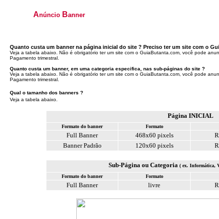
A
B
núncio
anner
Quanto custa um banner na página inicial do site ? Preciso ter um site com o G
Veja a tabela abaixo. Não é obrigatório ter um site com o GuiaButanta.com, você pode anun
Pagamento trimestral.
Quanto custa um banner, em uma categoria especifica, nas sub-páginas do site ?
Veja a tabela abaixo. Não é obrigatório ter um site com o GuiaButanta.com, você pode anun
Pagamento trimestral.
Qual o tamanho dos banners ?
Veja a tabela abaixo.
Página INICIAL
Formato do banner
Formato
Full Banner
468x60 pixels
R
Banner Padrão
120x60 pixels
R
Sub-Página ou Categoria
( ex. Informática, 
Formato do banner
Formato
Full Banner
livre
R