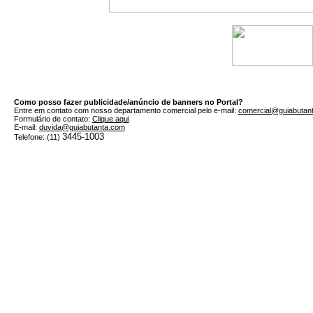
Como posso fazer publicidade/anúncio de banners no Portal?
Entre em contato com nosso departamento comercial pelo e-mail:
comercial@guiabutan
Formulário de contato:
Clique aqui
E-mail:
duvida@guiabutanta.com
3445-1003
Telefone: (11)