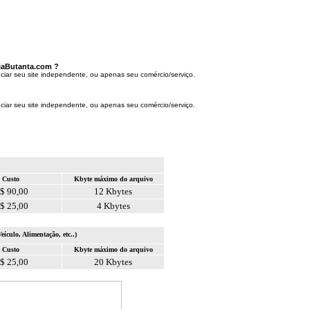
uiaButanta.com ?
ciar seu site independente, ou apenas seu comércio/serviço.
ciar seu site independente, ou apenas seu comércio/serviço.
Custo
Kbyte máximo do arquivo
$ 90,00
12 Kbytes
$ 25,00
4 Kbytes
Veículo, Alimentação, etc..)
Custo
Kbyte máximo do arquivo
$ 25,00
20 Kbytes