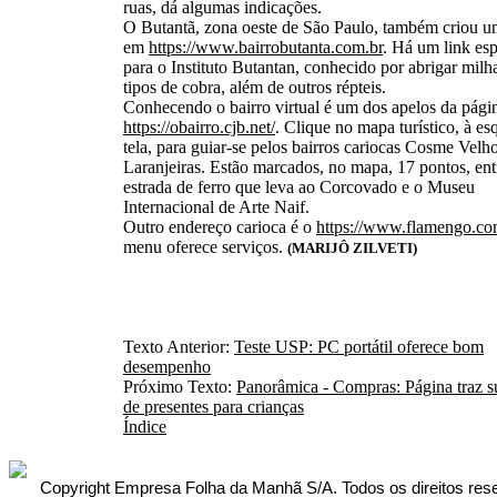
ruas, dá algumas indicações.
O Butantã, zona oeste de São Paulo, também criou um
em
https://www.bairrobutanta.com.br
. Há um link esp
para o Instituto Butantan, conhecido por abrigar milh
tipos de cobra, além de outros répteis.
Conhecendo o bairro virtual é um dos apelos da pági
https://obairro.cjb.net/
. Clique no mapa turístico, à es
tela, para guiar-se pelos bairros cariocas Cosme Velh
Laranjeiras. Estão marcados, no mapa, 17 pontos, entr
estrada de ferro que leva ao Corcovado e o Museu
Internacional de Arte Naif.
Outro endereço carioca é o
https://www.flamengo.co
menu oferece serviços.
(MARIJÔ ZILVETI)
Texto Anterior:
Teste USP: PC portátil oferece bom
desempenho
Próximo Texto:
Panorâmica - Compras: Página traz s
de presentes para crianças
Índice
Copyright Empresa Folha da Manhã S/A. Todos os direitos rese