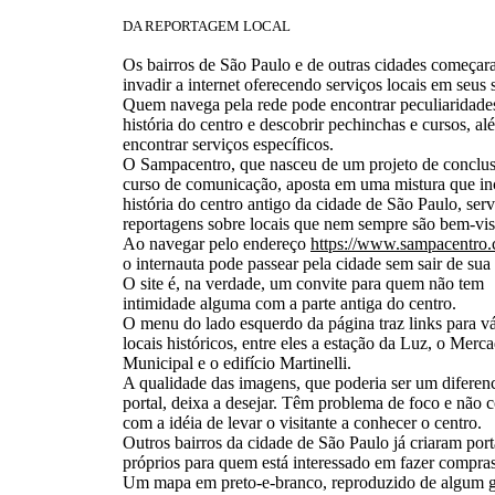
DA REPORTAGEM LOCAL
Os bairros de São Paulo e de outras cidades começar
invadir a internet oferecendo serviços locais em seus s
Quem navega pela rede pode encontrar peculiaridad
história do centro e descobrir pechinchas e cursos, al
encontrar serviços específicos.
O Sampacentro, que nasceu de um projeto de conclu
curso de comunicação, aposta em uma mistura que inc
história do centro antigo da cidade de São Paulo, serv
reportagens sobre locais que nem sempre são bem-vis
Ao navegar pelo endereço
https://www.sampacentro.
o internauta pode passear pela cidade sem sair de sua 
O site é, na verdade, um convite para quem não tem
intimidade alguma com a parte antiga do centro.
O menu do lado esquerdo da página traz links para vá
locais históricos, entre eles a estação da Luz, o Merc
Municipal e o edifício Martinelli.
A qualidade das imagens, que poderia ser um diferenc
portal, deixa a desejar. Têm problema de foco e não
com a idéia de levar o visitante a conhecer o centro.
Outros bairros da cidade de São Paulo já criaram port
próprios para quem está interessado em fazer compras
Um mapa em preto-e-branco, reproduzido de algum g