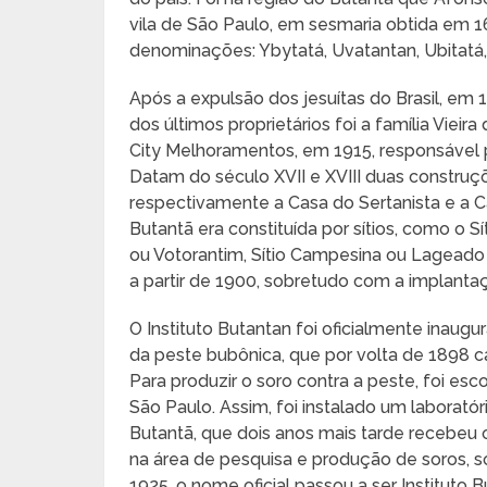
vila de São Paulo, em sesmaria obtida em 16
denominações: Ybytatá, Uvatantan, Ubitatá, 
Após a expulsão dos jesuítas do Brasil, em 
dos últimos proprietários foi a família Vie
City Melhoramentos, em 1915, responsável 
Datam do século XVII e XVIII duas construçõ
respectivamente a Casa do Sertanista e a 
Butantã era constituída por sítios, como o S
ou Votorantim, Sítio Campesina ou Lageado 
a partir de 1900, sobretudo com a implantaç
O Instituto Butantan foi oficialmente inau
da peste bubônica, que por volta de 1898 ca
Para produzir o soro contra a peste, foi es
São Paulo. Assim, foi instalado um laboratór
Butantã, que dois anos mais tarde recebeu 
na área de pesquisa e produção de soros, 
1925, o nome oficial passou a ser Instituto 