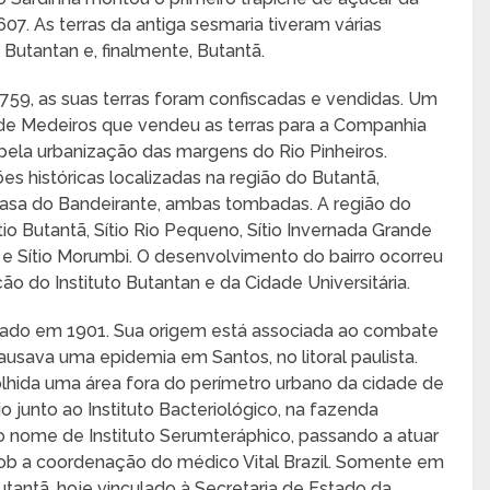
07. As terras da antiga sesmaria tiveram várias
Butantan e, finalmente, Butantã.
1759, as suas terras foram confiscadas e vendidas. Um
ira de Medeiros que vendeu as terras para a Companhia
pela urbanização das margens do Rio Pinheiros.
es históricas localizadas na região do Butantã,
Casa do Bandeirante, ambas tombadas. A região do
ítio Butantã, Sítio Rio Pequeno, Sítio Invernada Grande
e Sítio Morumbi. O desenvolvimento do bairro ocorreu
ão do Instituto Butantan e da Cidade Universitária.
gurado em 1901. Sua origem está associada ao combate
usava uma epidemia em Santos, no litoral paulista.
colhida uma área fora do perímetro urbano da cidade de
io junto ao Instituto Bacteriológico, na fazenda
o nome de Instituto Serumteráphico, passando a atuar
sob a coordenação do médico Vital Brazil. Somente em
Butantã, hoje vinculado à Secretaria de Estado da