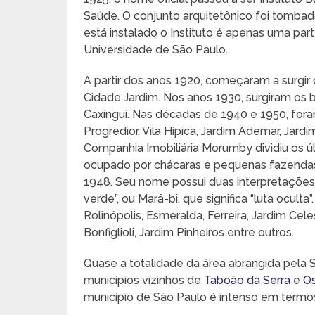
Saúde. O conjunto arquitetônico foi tombad
está instalado o Instituto é apenas uma p
Universidade de São Paulo.
A partir dos anos 1920, começaram a surgir 
Cidade Jardim. Nos anos 1930, surgiram os ba
Caxingui. Nas décadas de 1940 e 1950, foram
Progredior, Vila Hípica, Jardim Ademar, Jardim
Companhia Imobiliária Morumby dividiu os ú
ocupado por chácaras e pequenas fazendas, 
1948. Seu nome possui duas interpretações:
verde”, ou Marâ-bi, que significa “luta oculta
Rolinópolis, Esmeralda, Ferreira, Jardim Cel
Bonfiglioli, Jardim Pinheiros entre outros.
Quase a totalidade da área abrangida pela 
municípios vizinhos de
Taboão da Serra
e
O
município de São Paulo é intenso em termos