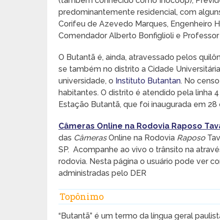
(também conhecido como Inocoop), Previdênc
predominantemente residencial, com alguns c
Corifeu de Azevedo Marques, Engenheiro Hei
Comendador Alberto Bonfiglioli e Professor
O Butantã é, ainda, atravessado pelos quilôm
se também no distrito a Cidade Universitária
universidade, o
Instituto Butantan
. No cens
habitantes. O distrito é atendido pela linha
Estação Butantã, que foi inaugurada em 28
Câmeras Online na Rodovia Raposo Tav
das
Câmeras
Online na Rodovia
Raposo
Tava
SP. Acompanhe ao vivo o trânsito na atrav
rodovia. Nesta página o usuário pode ver co
administradas pelo DER
Topônimo
“Butantã” é um termo da língua geral paulista