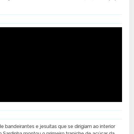
 bandeirantes e jesuítas que se dirigiam ao interior
so Sardinha montou o primeiro trapiche de açúcar da