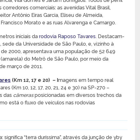
ia, Vila Gomes e Jardim Bonfiglioli. Todos de perfil
orredores comerciais: as avenidas Vital Brasil,
tor Antônio Eiras Garcia, Eliseu de Almeida,
 Francisco Morato e as ruas Alvarenga e Camargo.
etros iniciais da
rodovia Raposo Tavares
. Destacam-
, sede da Universidade de São Paulo, e, vizinho à
o de 2000, apresentava uma população de 52 649
 4 (amarela) do Metrô de São Paulo, por meio da
 de março de 2011.
ares
(Km 12, 17 e 20) – I
magens em tempo real
res (Km 10, 12, 17, 20, 21, 24 e 30) na SP-270 –
és das
câmeras
posicionadas em diversos trechos da
mo está o fluxo de veículos nas rodovias
: significa “terra duríssima”, através da junção de yby