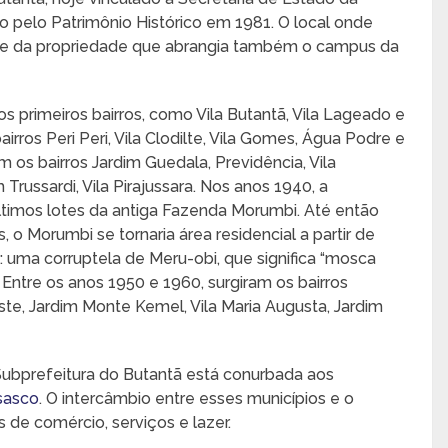
o pelo Patrimônio Histórico em 1981. O local onde
arte da propriedade que abrangia também o campus da
os primeiros bairros, como Vila Butantã, Vila Lageado e
irros Peri Peri, Vila Clodilte, Vila Gomes, Água Podre e
 os bairros Jardim Guedala, Previdência, Vila
 Trussardi, Vila Pirajussara. Nos anos 1940, a
ltimos lotes da antiga Fazenda Morumbi. Até então
o Morumbi se tornaria área residencial a partir de
 uma corruptela de Meru-obi, que significa “mosca
”. Entre os anos 1950 e 1960, surgiram os bairros
este, Jardim Monte Kemel, Vila Maria Augusta, Jardim
Subprefeitura do Butantã está conurbada aos
sasco
. O intercâmbio entre esses municípios e o
 de comércio, serviços e lazer.