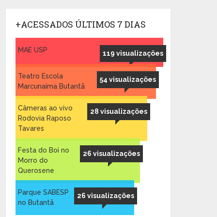
+ACESSADOS ÚLTIMOS 7 DIAS
MAE USP
119 visualizações
Teatro Escola
54 visualizações
Marcunaíma Butantã
Câmeras ao vivo
28 visualizações
Rodovia Raposo
Tavares
Festa do Boi no
26 visualizações
Morro do
Querosene
Parque SABESP
26 visualizações
no Butantã