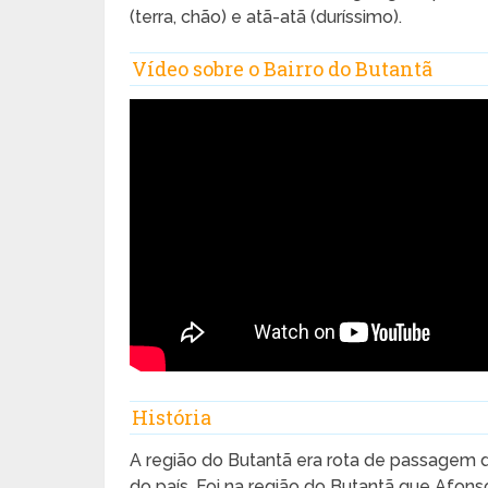
(terra, chão) e atã-atã (duríssimo).
Vídeo sobre o Bairro do Butantã
História
A região do Butantã era rota de passagem de
do país. Foi na região do Butantã que Afon