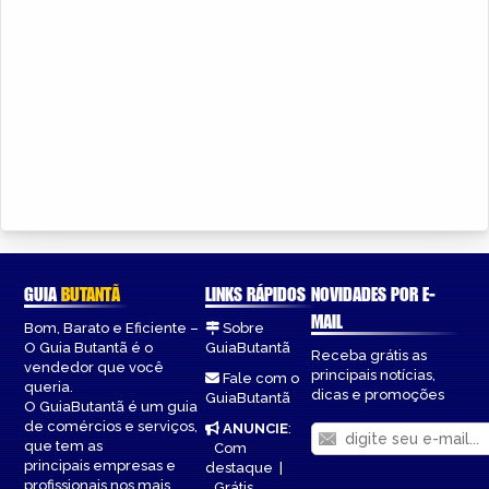
GUIA
BUTANTÃ
LINKS RÁPIDOS
NOVIDADES POR E-
MAIL
Bom, Barato e Eficiente –
Sobre
O Guia Butantã é o
GuiaButantã
Receba grátis as
vendedor que você
principais notícias,
Fale com o
queria.
dicas e promoções
GuiaButantã
O GuiaButantã é um guia
de comércios e serviços,
ANUNCIE
:
que tem as
Com
principais empresas e
destaque
|
profissionais nos mais
Grátis