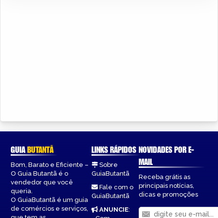
GUIA
BUTANTÃ
LINKS RÁPIDOS
NOVIDADES POR E-
MAIL
Bom, Barato e Eficiente –
Sobre
O Guia Butantã é o
GuiaButantã
Receba grátis as
vendedor que você
principais notícias,
Fale com o
queria.
dicas e promoções
GuiaButantã
O GuiaButantã é um guia
de comércios e serviços,
ANUNCIE
:
que tem as