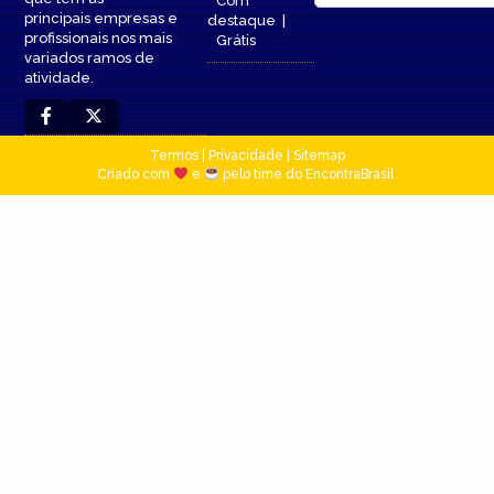
Com
principais empresas e
destaque
|
profissionais nos mais
Grátis
variados ramos de
atividade.
Termos
|
Privacidade
|
Sitemap
Criado com
e
pelo time do EncontraBrasil