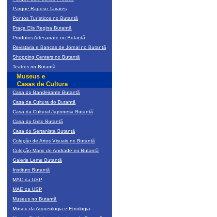
Parque Raposo Tavares
Pontos Turísticos no Butantã
Praça Elis Regina Butantã
Produtos Artesanato no Butantã
Revistaria e Bancas de Jornal no Butantã
Shopping Centers no Butantã
Teatros no Butantã
Museus e
Casas de Cultura
Casa do Bandeirante Butantã
Casa da Cultura do Butantã
Casa da Cultural Japonesa Butantã
Casa do Grito Butantã
Casa do Sertanista Butantã
Coleção de Artes Visuais no Butantã
Coleção Mario de Andrade no Butantã
Galeria Leme Butantã
Instituto Butantã
MAC da USP
MAE da USP
Museus no Butantã
Museu da Arqueologia e Etnologia