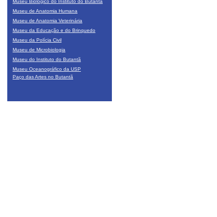
Museu Biológico do Instituto do Butantã
Museu de Anatomia Humana
Museu de Anatomia Veterinária
Museu da Educação e do Brinquedo
Museu da Polícia Civil
Museu de Microbiologia
Museu do Instituto do Butantã
Museu Oceanográfico da USP
Paço das Artes no Butantã