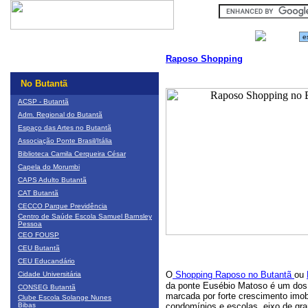
Raposo Shopping
No Butantã
ACSP - Butantã
Adm. Regional do Butantã
Espaço das Artes no Butantã
Associação Ponte Brasil/Itália
Biblioteca Camila Cerqueira César
Capela do Morumbi
CAPS Adulto Butantã
CAT Butantã
CECCO Parque Previdência
Centro de Saúde Escola Samuel Barnsley
Pessoa
CEO FOUSP
CEU Butantã
CEU Educandário
O
Shopping Raposo no Butantã
ou
Cidade Universitária
da ponte Eusébio Matoso é um dos m
CONSEG Butantã
marcada por forte crescimento imob
Clube Escola Solange Nunes
Bibas
condomínios e escolas, eixo de gran