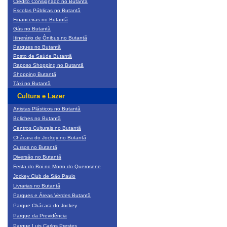
Crédito Consignado no Butantã
Escolas Públicas no Butantã
Financeiras no Butantã
Gás no Butantã
Itinerário de Ônibus no Butantã
Parques no Butantã
Posto de Saúde Butantã
Raposo Shopping no Butantã
Shopping Butantã
Táxi no Butantã
Cultura e Lazer
Artistas Plásticos no Butantã
Boliches no Butantã
Centros Culturais no Butantã
Chácara do Jockey no Butantã
Cursos no Butantã
Diversão no Butantã
Festa do Boi no Morro do Querosene
Jockey Club de São Paulo
Livrarias no Butantã
Parques e Áreas Verdes Butantã
Parque Chácara do Jockey
Parque da Previdência
Parque Luis Carlos Prestes