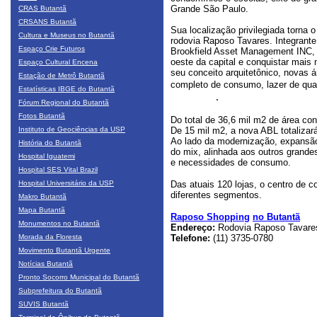
Grande São Paulo.
CRAS Butantã
CRSANS Butantã
Sua localização privilegiada torna 
Cultura e Museus no Butantã
rodovia Raposo Tavares. Integrante
Espaço Crie Futuros
Brookfield Asset Management INC,
oeste da capital e conquistar mais
Espaço Cultural Encena
seu conceito arquitetônico, novas 
Estação de Metrô Butantã
completo de consumo, lazer de qual
Estatísticas IBGE do Butantã
São Paulo
.
Fórum Regional do Butantã
Fotos Butantã
Do total de 36,6 mil m2 de área co
Instituto de Geociências da USP
De 15 mil m2, a nova ABL totaliza
Ao lado da modernização, expansão 
História do Butantã
do mix, alinhada aos outros grandes
Hospital Iguatemi
e necessidades de consumo.
Hospital SES Vital Brazil
Hospital Universitário da USP
Das atuais 120 lojas, o centro de c
diferentes segmentos.
Makro Butantã
Mapa Butantã
Raposo Shopping
no Butantã
Monumentos no Butantã
Endereço:
Rodovia Raposo Tavare
Morada da Floresta
Telefone:
(11) 3735-0780
Movimento Butantã Urgente
Notícias Butantã
Pronto Socorro Municipal do Butantã
Subprefeitura do Butantã
SUVIS Butantã