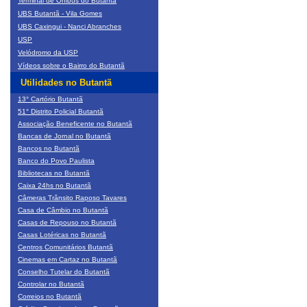
Terminal de Ônibus do Butantã
UBS Butantã - Vila Gomes
UBS Caxingui - Nanci Abranches
USP
Velódromo da USP
Vídeos sobre o Bairro do Butantã
Utilidades no Butantã
13° Cartório Butantã
51° Distrito Policial Butantã
Associação Beneficente no Butantã
Bancas de Jornal no Butantã
Bancos no Butantã
Banco do Povo Paulista
Bibliotecas no Butantã
Caixa 24hs no Butantã
Câmeras Trânsito Raposo Tavares
Casa de Câmbio no Butantã
Casas de Repouso no Butantã
Casas Lotéricas no Butantã
Centros Comunitários Butantã
Cinemas em Cartaz no Butantã
Conselho Tutelar do Butantã
Controlar no Butantã
Correios no Butantã