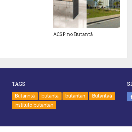
ACSP no Butantã
TAGS
S
Butanntã
butanta
butantan
Butantaã
instituto butantan