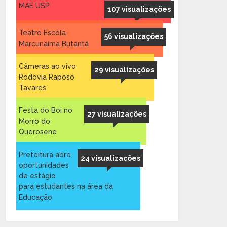
MAE USP
107 visualizações
Teatro Escola
56 visualizações
Marcunaíma Butantã
Câmeras ao vivo
29 visualizações
Rodovia Raposo
Tavares
Festa do Boi no
27 visualizações
Morro do
Querosene
Prefeitura abre
24 visualizações
oportunidades
de estágio
para estudantes na área da
Educação