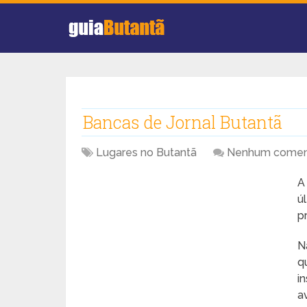
Bancas de Jornal Butantã
Lugares no Butantã
Nenhum comen
ú
p
N
q
i
a