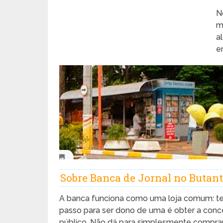
N
m
a
em
Sobre Banca de Jornal no Butan
A banca funciona como uma loja comum: tem 
passo para ser dono de uma é obter a conce
público. Não dá para simplesmente compra