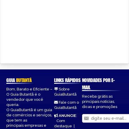
GUIA
BUTANTÃ
LINKS RÁPIDOS
NOVIDADES POR E-
MAIL
Bom, Barato e Eficiente –
Sobre
O Guia Butantã é o
GuiaButantã
Receba grátis as
vendedor que você
principais notícias,
Fale com o
queria.
dicas e promoções
GuiaButantã
O GuiaButantã é um guia
de comércios e serviços,
ANUNCIE
:
que tem as
Com
principais empresas e
destaque
|