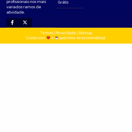
profissionais nos mais
Grátis
variados ramos de
atividade.
Termos
|
Privacidade
|
Sitemap
Criado com
e
pelo time do EncontraBrasil