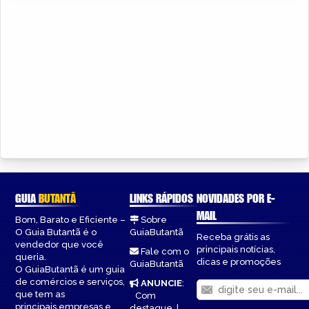
GUIA
BUTANTÃ
LINKS RÁPIDOS
NOVIDADES POR E-
MAIL
Bom, Barato e Eficiente –
Sobre
O Guia Butantã é o
GuiaButantã
Receba grátis as
vendedor que você
principais notícias,
Fale com o
queria.
dicas e promoções
GuiaButantã
O GuiaButantã é um guia
de comércios e serviços,
ANUNCIE
:
que tem as
Com
principais empresas e
destaque
|