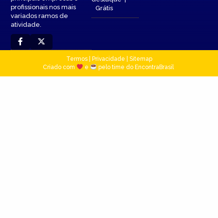
profissionais nos mais
Grátis
variados ramos de
atividade.
Termos
|
Privacidade
|
Sitemap
Criado com
e
pelo time do EncontraBrasil