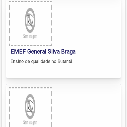
EMEF General Silva Braga
Ensino de qualidade no Butantã.