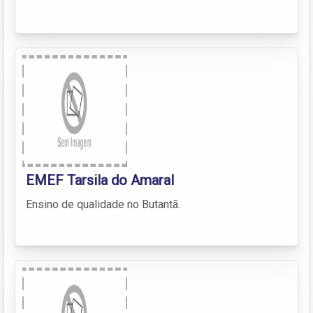
EMEF Tarsila do Amaral
Ensino de qualidade no Butantã.