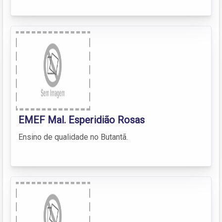
EMEF Mal. Esperidião Rosas
Ensino de qualidade no Butantã.