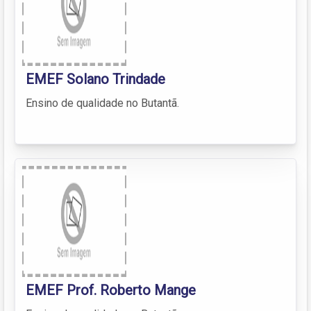
EMEF Solano Trindade
Ensino de qualidade no Butantã.
EMEF Prof. Roberto Mange