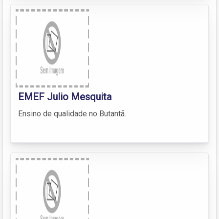
EMEF Julio Mesquita
Ensino de qualidade no Butantã.