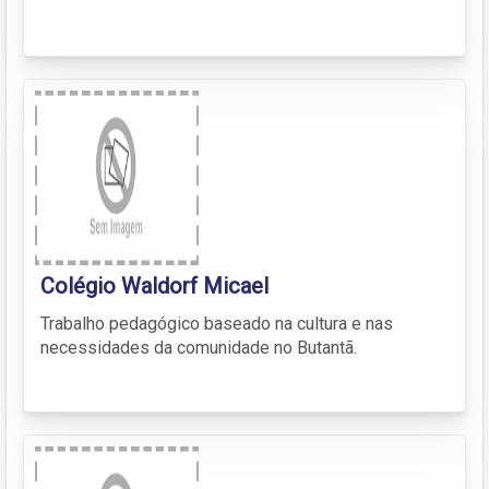
Colégio Waldorf Micael
Trabalho pedagógico baseado na cultura e nas
necessidades da comunidade no Butantã.