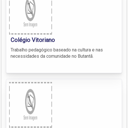
Colégio Vitoriano
Trabalho pedagógico baseado na cultura e nas
necessidades da comunidade no Butantã.