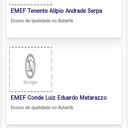
EMEF Tenente Alípio Andrade Serpa
Ensino de qualidade no Butantã.
EMEF Conde Luiz Eduardo Matarazzo
Ensino de qualidade no Butantã.