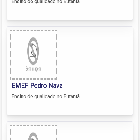
Ensino de qualidade no Butantã.
EMEF Pedro Nava
Ensino de qualidade no Butantã.