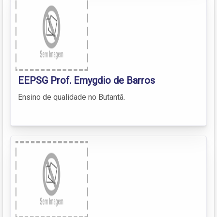
EEPSG Prof. Emygdio de Barros
Ensino de qualidade no Butantã.