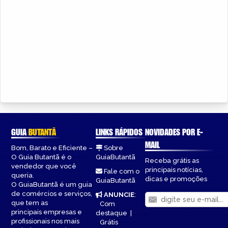
GUIA
BUTANTÃ
LINKS RÁPIDOS
NOVIDADES POR E-
MAIL
Bom, Barato e Eficiente –
Sobre
O Guia Butantã é o
GuiaButantã
Receba grátis as
vendedor que você
principais notícias,
Fale com o
queria.
dicas e promoções
GuiaButantã
O GuiaButantã é um guia
de comércios e serviços,
ANUNCIE
:
que tem as
Com
principais empresas e
destaque
|
profissionais nos mais
Grátis