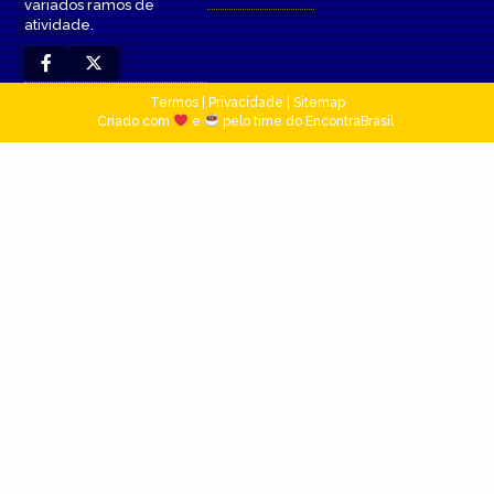
variados ramos de
atividade.
Termos
|
Privacidade
|
Sitemap
Criado com
e
pelo time do EncontraBrasil