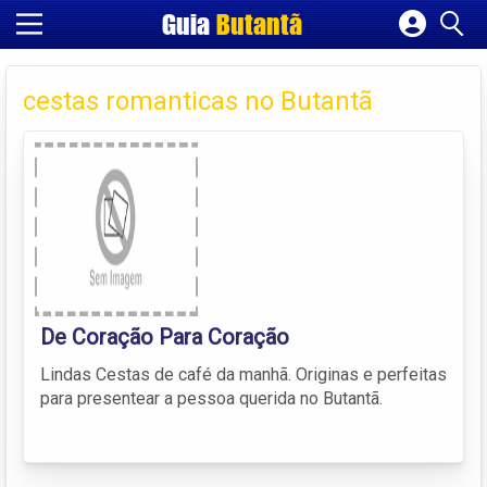
Guia
Butantã
Cadastrar empresa
Fazer login
cestas romanticas no Butantã
Criar conta
De Coração Para Coração
Lindas Cestas de café da manhã. Originas e perfeitas
para presentear a pessoa querida no Butantã.