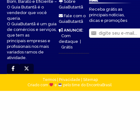
Bom, Barato e Eficiente –
Sobre
O Guia Butantã é o
GuiaButantã
Receba grátis as
vendedor que você
principais notícias,
Fale com o
queria.
dicas e promoções
GuiaButantã
O GuiaButantã é um guia
de comércios e serviços,
ANUNCIE
:
que tem as
Com
principais empresas e
destaque
|
profissionais nos mais
Grátis
variados ramos de
atividade.
Termos
|
Privacidade
|
Sitemap
Criado com
e
pelo time do EncontraBrasil