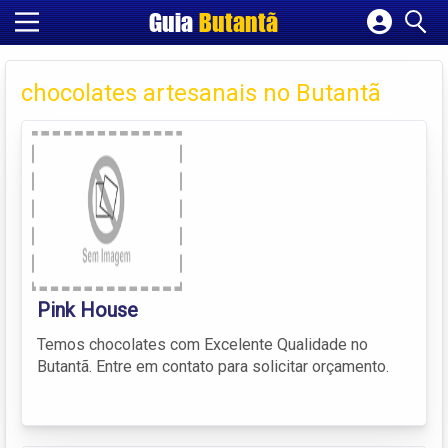
Guia
Butantã
Cadastrar empresa
Fazer login
chocolates artesanais no Butantã
Criar conta
Pink House
Temos chocolates com Excelente Qualidade no
Butantã. Entre em contato para solicitar orçamento.