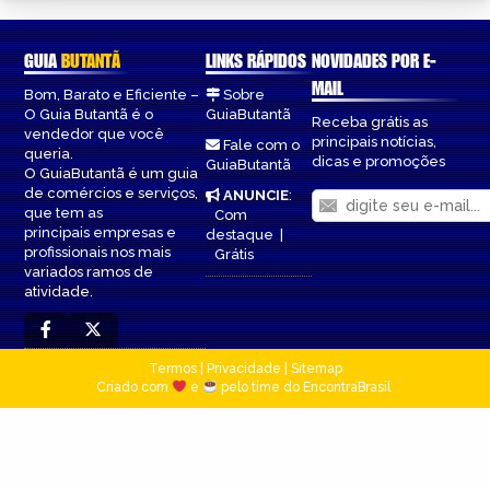
GUIA
BUTANTÃ
LINKS RÁPIDOS
NOVIDADES POR E-
MAIL
Bom, Barato e Eficiente –
Sobre
O Guia Butantã é o
GuiaButantã
Receba grátis as
vendedor que você
principais notícias,
Fale com o
queria.
dicas e promoções
GuiaButantã
O GuiaButantã é um guia
de comércios e serviços,
ANUNCIE
:
que tem as
Com
principais empresas e
destaque
|
profissionais nos mais
Grátis
variados ramos de
atividade.
Termos
|
Privacidade
|
Sitemap
Criado com
e
pelo time do EncontraBrasil