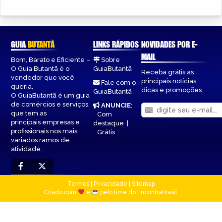
GUIA
BUTANTÃ
LINKS RÁPIDOS
NOVIDADES POR E-
MAIL
Bom, Barato e Eficiente –
Sobre
O Guia Butantã é o
GuiaButantã
Receba grátis as
vendedor que você
principais notícias,
Fale com o
queria.
dicas e promoções
GuiaButantã
O GuiaButantã é um guia
de comércios e serviços,
ANUNCIE
:
que tem as
Com
principais empresas e
destaque
|
profissionais nos mais
Grátis
variados ramos de
atividade.
Termos
|
Privacidade
|
Sitemap
Criado com
e
pelo time do EncontraBrasil