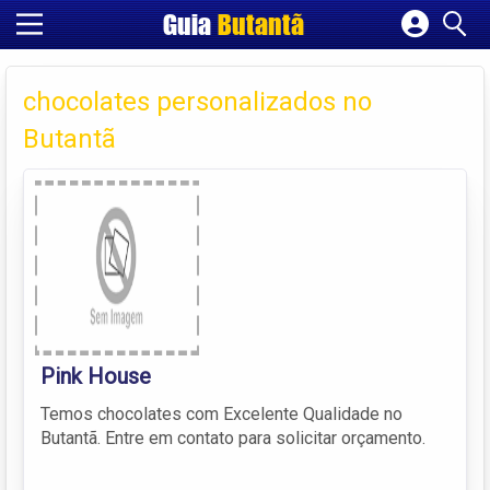
Guia
Butantã
Cadastrar empresa
Fazer login
chocolates personalizados no
Criar conta
Butantã
Pink House
Temos chocolates com Excelente Qualidade no
Butantã. Entre em contato para solicitar orçamento.