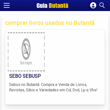
Guia
Butantã
Cadastrar empresa
Fazer login
comprar livros usados no Butantã
Criar conta
SEBO SEBUSP
Sebos no Butantã. Compra e Venda de Livros,
Revistas, Gibis e Variedades em Cd, Dvd, Lp e Vhs!