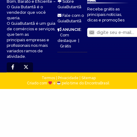
Bom, Barato e Eficiente –
Sobre
O Guia Butantã é o
GuiaButantã
Receba grátis as
vendedor que você
principais notícias,
Fale com o
queria.
dicas e promoções
GuiaButantã
O GuiaButantã é um guia
de comércios e serviços,
ANUNCIE
:
que tem as
Com
principais empresas e
destaque
|
profissionais nos mais
Grátis
variados ramos de
atividade.
Termos
|
Privacidade
|
Sitemap
Criado com
e
pelo time do EncontraBrasil