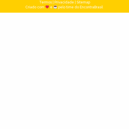
Termos
|
Privacidade
|
Sitemap
Criado com
e
pelo time do EncontraBrasil