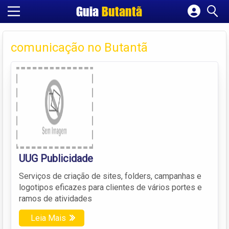
Guia
Butantã
Cadastrar empresa
Fazer login
comunicação no Butantã
Criar conta
UUG Publicidade
Serviços de criação de sites, folders, campanhas e
logotipos eficazes para clientes de vários portes e
ramos de atividades
Leia Mais