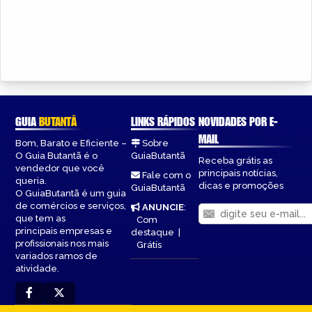
GUIA
BUTANTÃ
LINKS RÁPIDOS
NOVIDADES POR E-
MAIL
Bom, Barato e Eficiente –
Sobre
O Guia Butantã é o
GuiaButantã
Receba grátis as
vendedor que você
principais notícias,
Fale com o
queria.
dicas e promoções
GuiaButantã
O GuiaButantã é um guia
de comércios e serviços,
ANUNCIE
:
que tem as
Com
principais empresas e
destaque
|
profissionais nos mais
Grátis
variados ramos de
atividade.