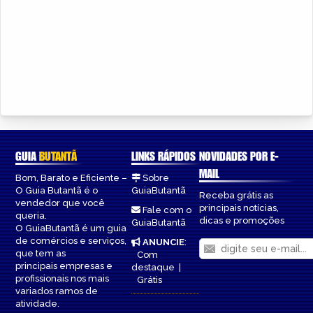
GUIA
BUTANTÃ
LINKS RÁPIDOS
NOVIDADES POR E-
MAIL
Bom, Barato e Eficiente –
Sobre
O Guia Butantã é o
GuiaButantã
Receba grátis as
vendedor que você
principais notícias,
Fale com o
queria.
dicas e promoções
GuiaButantã
O GuiaButantã é um guia
de comércios e serviços,
ANUNCIE
:
que tem as
Com
principais empresas e
destaque
|
profissionais nos mais
Grátis
variados ramos de
atividade.