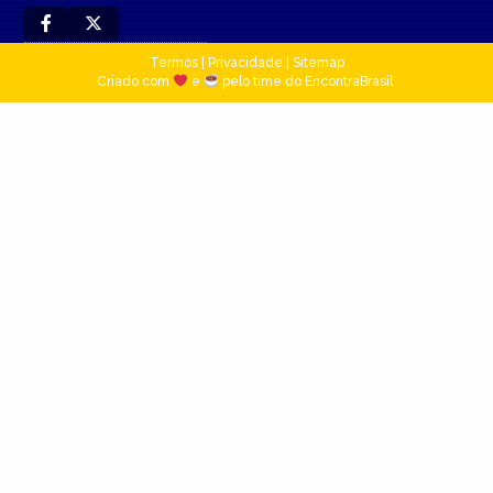
Termos
|
Privacidade
|
Sitemap
Criado com
e
pelo time do EncontraBrasil