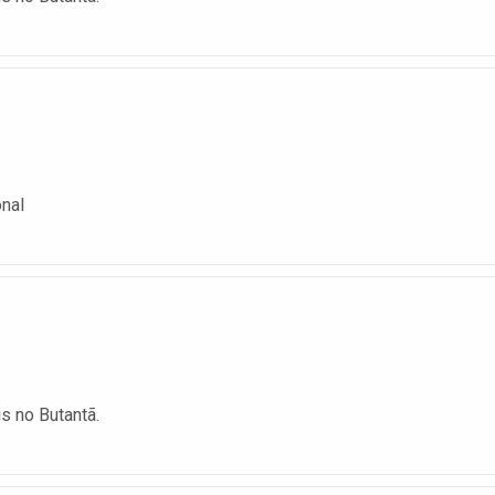
onal
is no Butantã.