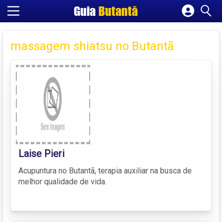
Guia
Butantã
Cadastrar empresa
Fazer login
massagem shiatsu no Butantã
Criar conta
Laise Pieri
Acupuntura no Butantã, terapia auxiliar na busca de
melhor qualidade de vida.