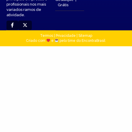
profissionais nos mais
Grátis
variados ramos de
atividade.
Termos
|
Privacidade
|
Sitemap
Criado com
e
pelo time do EncontraBrasil