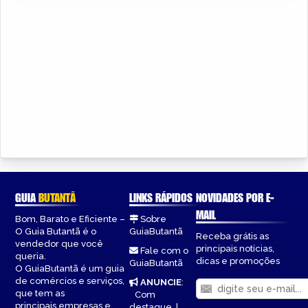
GUIA
BUTANTÃ
LINKS RÁPIDOS
NOVIDADES POR E-
MAIL
Bom, Barato e Eficiente –
Sobre
O Guia Butantã é o
GuiaButantã
Receba grátis as
vendedor que você
principais notícias,
Fale com o
queria.
dicas e promoções
GuiaButantã
O GuiaButantã é um guia
de comércios e serviços,
ANUNCIE
:
que tem as
Com
principais empresas e
destaque
|