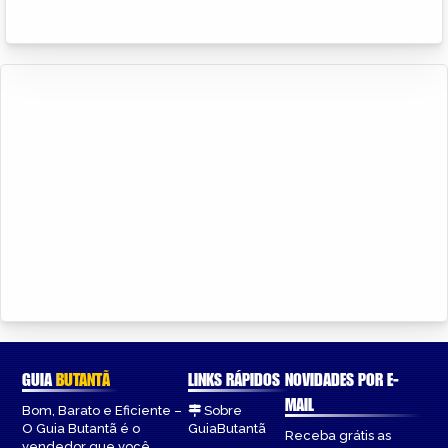
GUIA
BUTANTÃ
LINKS RÁPIDOS
NOVIDADES POR E-
MAIL
Bom, Barato e Eficiente –
Sobre
O Guia Butantã é o
GuiaButantã
Receba grátis as
vendedor que você