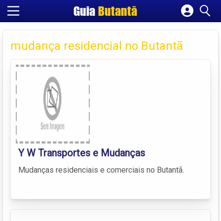
Guia
Butantã
Cadastrar empresa
Fazer login
mudança residencial no Butantã
Criar conta
Y W Transportes e Mudanças
Mudanças residenciais e comerciais no Butantã.