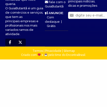
principais notícias,
Fale com o
queria.
dicas e promoções
GuiaButantã
O GuiaButantã é um guia
de comércios e serviços,
ANUNCIE
:
que tem as
Com
principais empresas e
destaque
|
profissionais nos mais
Grátis
variados ramos de
atividade.
Termos
|
Privacidade
|
Sitemap
Criado com
e
pelo time do EncontraBrasil