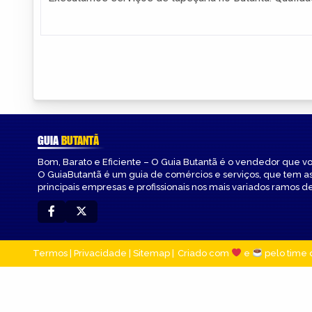
GUIA
BUTANTÃ
Bom, Barato e Eficiente – O Guia Butantã é o vendedor que v
O GuiaButantã é um guia de comércios e serviços, que tem a
principais empresas e profissionais nos mais variados ramos de
Termos
|
Privacidade
|
Sitemap
Criado com
e
pelo time 