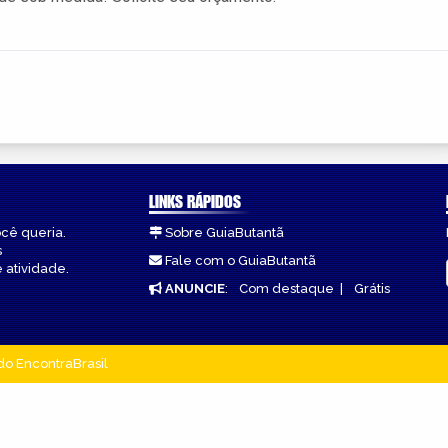
LINKS RÁPIDOS
ocê queria.
Sobre GuiaButantã
s
Fale com o GuiaButantã
 atividade.
ANUNCIE
:
Com destaque
|
Grátis
do EncontraBrasil