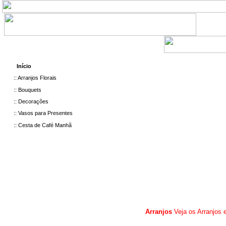
:
::
Início
:::
::
Arranjos Florais
:::
::
Bouquets
:::
::
Decorações
:::
::
Vasos para Presentes
:::
::
Cesta de Café Manhã
Arranjos
Veja os
Arranjos