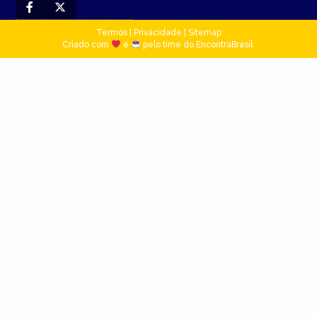
Termos
|
Privacidade
|
Sitemap
Criado com
e
pelo time do EncontraBrasil