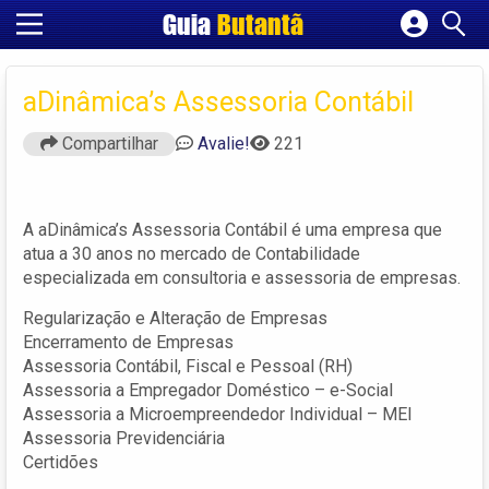
Guia
Butantã
Cadastrar empresa
Fazer login
aDinâmica’s Assessoria Contábil
Criar conta
Compartilhar
Avalie!
221
A aDinâmica’s Assessoria Contábil é uma empresa que
atua a 30 anos no mercado de Contabilidade
especializada em consultoria e assessoria de empresas.
Regularização e Alteração de Empresas
Encerramento de Empresas
Assessoria Contábil, Fiscal e Pessoal (RH)
Assessoria a Empregador Doméstico – e-Social
Assessoria a Microempreendedor Individual – MEI
Assessoria Previdenciária
Certidões