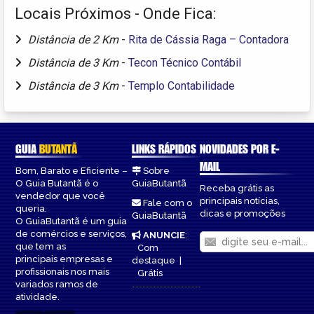
Locais Próximos - Onde Fica:
Distância de 2 Km
-
Rita de Cássia Raga – Contadora
Distância de 3 Km
-
Tecon Técnico Contábil
Distância de 3 Km
-
Templo Contabilidade
GUIA
BUTANTÃ
LINKS RÁPIDOS
NOVIDADES POR E-
MAIL
Bom, Barato e Eficiente –
Sobre
O Guia Butantã é o
GuiaButantã
Receba grátis as
vendedor que você
principais notícias,
Fale com o
queria.
dicas e promoções
GuiaButantã
O GuiaButantã é um guia
de comércios e serviços,
ANUNCIE
:
que tem as
Com
principais empresas e
destaque
|
profissionais nos mais
Grátis
variados ramos de
atividade.