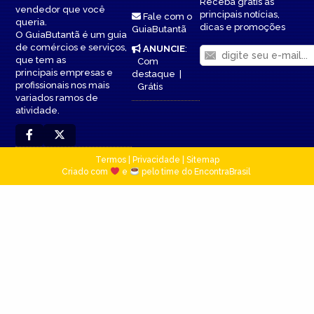
Receba grátis as
vendedor que você
principais notícias,
Fale com o
queria.
dicas e promoções
GuiaButantã
O GuiaButantã é um guia
de comércios e serviços,
ANUNCIE
:
que tem as
Com
principais empresas e
destaque
|
profissionais nos mais
Grátis
variados ramos de
atividade.
Termos
|
Privacidade
|
Sitemap
Criado com
e
pelo time do EncontraBrasil