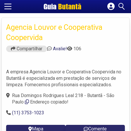
Guia
Butantã
Cadastrar empresa
Fazer login
Agencia Louvor e Cooperativa
Criar conta
Coopervida
Compartilhar
Avalie!
106
A empresa Agencia Louvor e Cooperativa Coopervida no
Butantã é especializada em prestação de serviços de
limpeza. Fornecemos profissionais especializados.
Rua Domingos Rodrigues Leal 218 - Butantã - São
Paulo
Endereço copiado!
(11) 3753-1023
Mapa
Comente