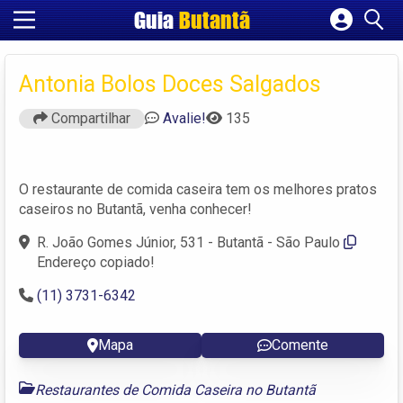
Guia
Butantã
Cadastrar empresa
Fazer login
Antonia Bolos Doces Salgados
Criar conta
Compartilhar
Avalie!
135
O restaurante de comida caseira tem os melhores pratos
caseiros no Butantã, venha conhecer!
R. João Gomes Júnior, 531 - Butantã - São Paulo
Endereço copiado!
(11) 3731-6342
Mapa
Comente
Restaurantes de Comida Caseira no Butantã