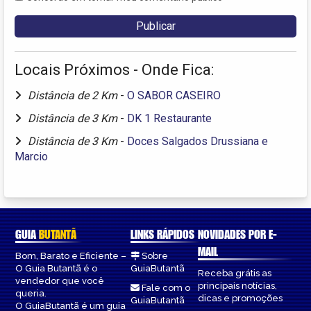
Locais Próximos - Onde Fica:
Distância de 2 Km
-
O SABOR CASEIRO
Distância de 3 Km
-
DK 1 Restaurante
Distância de 3 Km
-
Doces Salgados Drussiana e
Marcio
GUIA
BUTANTÃ
LINKS RÁPIDOS
NOVIDADES POR E-
MAIL
Bom, Barato e Eficiente –
Sobre
O Guia Butantã é o
GuiaButantã
Receba grátis as
vendedor que você
principais notícias,
Fale com o
queria.
dicas e promoções
GuiaButantã
O GuiaButantã é um guia