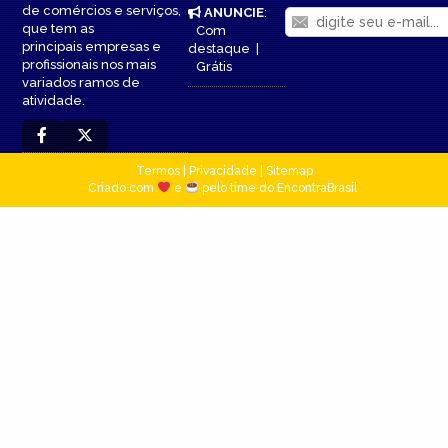
de comércios e serviços,
ANUNCIE
:
que tem as
Com
principais empresas e
destaque
|
profissionais nos mais
Grátis
variados ramos de
atividade.
Termos
|
Privacidade
|
Sitemap
Criado com
e
pelo time do EncontraBrasil