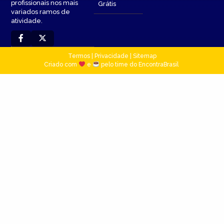
profissionais nos mais
Grátis
variados ramos de
atividade.
Termos
|
Privacidade
|
Sitemap
Criado com
e
pelo time do EncontraBrasil