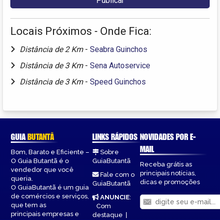
Locais Próximos - Onde Fica:
Distância de 2 Km
-
Seabra Guinchos
Distância de 3 Km
-
Sena Autoservice
Distância de 3 Km
-
Speed Guinchos
GUIA
BUTANTÃ
LINKS RÁPIDOS
NOVIDADES POR E-
MAIL
Bom, Barato e Eficiente –
Sobre
O Guia Butantã é o
GuiaButantã
Receba grátis as
vendedor que você
principais notícias,
Fale com o
queria.
dicas e promoções
GuiaButantã
O GuiaButantã é um guia
de comércios e serviços,
ANUNCIE
:
que tem as
Com
principais empresas e
destaque
|