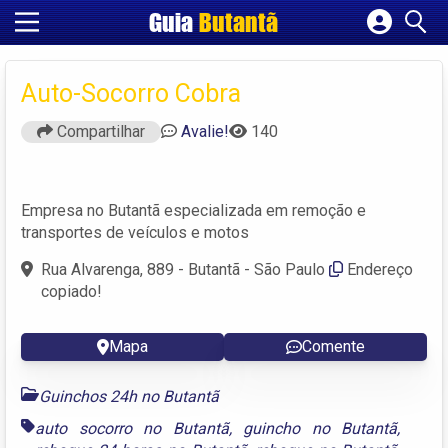
Guia
Butantã
Cadastrar empresa
Fazer login
Auto-Socorro Cobra
Criar conta
Compartilhar
Avalie!
140
Empresa no Butantã especializada em remoção e
transportes de veículos e motos
Rua Alvarenga, 889 - Butantã - São Paulo
Endereço
copiado!
Mapa
Comente
Guinchos 24h no Butantã
auto socorro no Butantã
,
guincho no Butantã
,