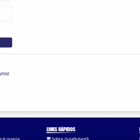
 Amor
LINKS RÁPIDOS
ocê queria.
Sobre GuiaButantã