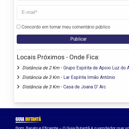
Concordo em tornar meu comentário público
Locais Próximos - Onde Fica:
Distância de 2 Km
-
Grupo Espírita de Apoio Luz do
Distância de 3 Km
-
Lar Espírita Irmão Antônio
Distância de 3 Km
-
Casa de Joana D’ Arc
GUIA
BUTANTÃ
Bom, Barato e Eficiente – O Guia Butantã é o vendedor que v