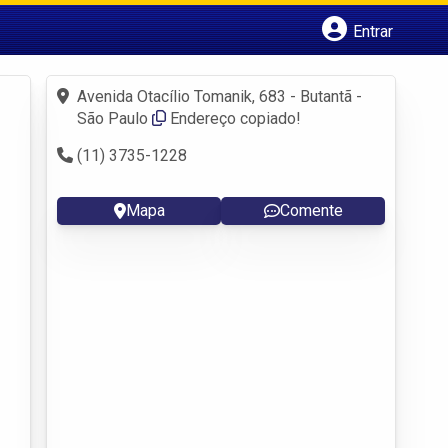
Entrar
Cadastrar empresa
Fazer login
Avenida Otacílio Tomanik, 683 - Butantã -
Criar conta
São Paulo
Endereço copiado!
(11) 3735-1228
Mapa
Comente