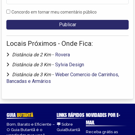
Concordo em tornar meu comentário público
Locais Próximos - Onde Fica:
Distância de 2 Km
-
Rovera
Distância de 3 Km
-
Sylvia Design
Distância de 3 Km
-
Weber Comercio de Carrinhos,
Bancadas e Armários
GUIA
BUTANTÃ
LINKS RÁPIDOS
NOVIDADES POR E-
MAIL
Bom, Barato e Eficiente –
Sobre
O Guia Butantã é o
GuiaButantã
Receba grátis as