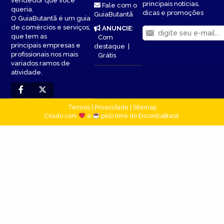
vendedor que você
principais notícias,
Fale com o
queria.
dicas e promoções
GuiaButantã
O GuiaButantã é um guia
de comércios e serviços,
ANUNCIE
:
que tem as
Com
principais empresas e
destaque
|
profissionais nos mais
Grátis
variados ramos de
atividade.
Termos
|
Privacidade
|
Sitemap
Criado com
e
pelo time do EncontraBrasil