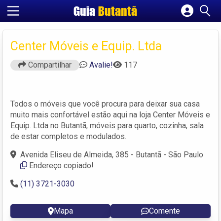
Guia
Butantã
Cadastrar empresa
Fazer login
Center Móveis e Equip. Ltda
Criar conta
Compartilhar
Avalie!
117
Todos o móveis que você procura para deixar sua casa
muito mais confortável estão aqui na loja Center Móveis e
Equip. Ltda no Butantã, móveis para quarto, cozinha, sala
de estar completos e modulados.
Avenida Eliseu de Almeida, 385 - Butantã - São Paulo
Endereço copiado!
(11) 3721-3030
Mapa
Comente