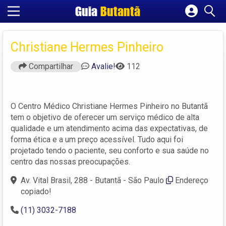
Guia
Butantã
Cadastrar empresa
Fazer login
Christiane Hermes Pinheiro
Criar conta
Compartilhar
Avalie!
112
O Centro Médico Christiane Hermes Pinheiro no Butantã
tem o objetivo de oferecer um serviço médico de alta
qualidade e um atendimento acima das expectativas, de
forma ética e a um preço acessível. Tudo aqui foi
projetado tendo o paciente, seu conforto e sua saúde no
centro das nossas preocupações.
Av. Vital Brasil, 288 - Butantã - São Paulo
Endereço
copiado!
(11) 3032-7188