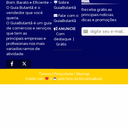
MAIL
Bom, Barato e Eficiente –
Sobre
O Guia Butantã é o
GuiaButantã
Receba grátis as
vendedor que você
principais notícias,
Fale com o
queria.
dicas e promoções
GuiaButantã
O GuiaButantã é um guia
de comércios e serviços,
ANUNCIE
:
que tem as
Com
principais empresas e
destaque
|
profissionais nos mais
Grátis
variados ramos de
atividade.
Termos
|
Privacidade
|
Sitemap
Criado com
e
pelo time do EncontraBrasil