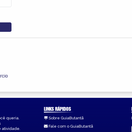
rcio
LINKS RÁPIDOS
ocê queria.
Sobre GuiaButantã
s
Fale com o GuiaButantã
 atividade.