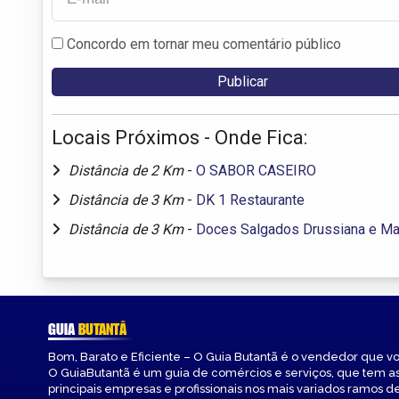
Concordo em tornar meu comentário público
Locais Próximos - Onde Fica:
Distância de 2 Km
-
O SABOR CASEIRO
Distância de 3 Km
-
DK 1 Restaurante
Distância de 3 Km
-
Doces Salgados Drussiana e Ma
GUIA
BUTANTÃ
Bom, Barato e Eficiente – O Guia Butantã é o vendedor que v
O GuiaButantã é um guia de comércios e serviços, que tem a
principais empresas e profissionais nos mais variados ramos de