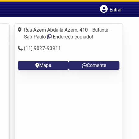
Entrar
Cadastrar empresa
Fazer login
Rua Azem Abdalla Azem, 410 - Butantã -
Criar conta
São Paulo
Endereço copiado!
(11) 9827-93911
Mapa
Comente