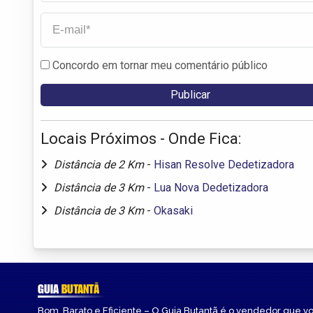
Concordo em tornar meu comentário público
Locais Próximos - Onde Fica:
Distância de 2 Km
-
Hisan Resolve Dedetizadora
Distância de 3 Km
-
Lua Nova Dedetizadora
Distância de 3 Km
-
Okasaki
GUIA
BUTANTÃ
Bom, Barato e Eficiente – O Guia Butantã é o vendedor que v