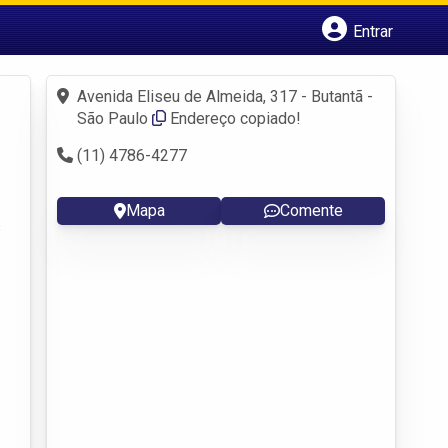
Entrar
Cadastrar empresa
Fazer login
Avenida Eliseu de Almeida, 317 - Butantã -
Criar conta
São Paulo
Endereço copiado!
(11) 4786-4277
Mapa
Comente
s