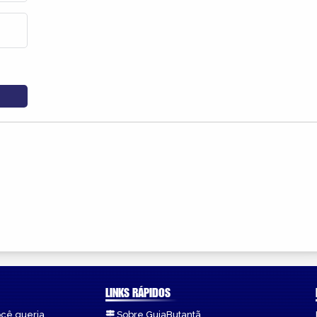
LINKS RÁPIDOS
ocê queria.
Sobre GuiaButantã