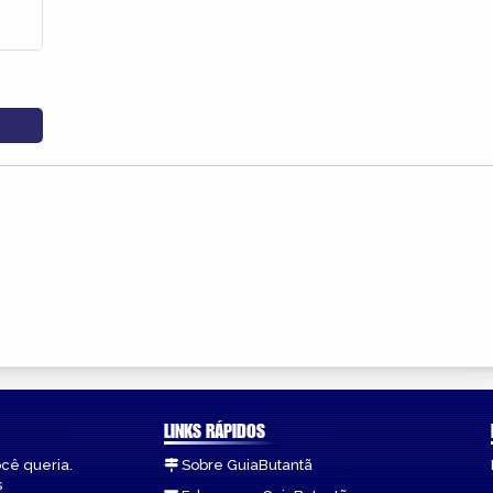
LINKS RÁPIDOS
ocê queria.
Sobre GuiaButantã
s