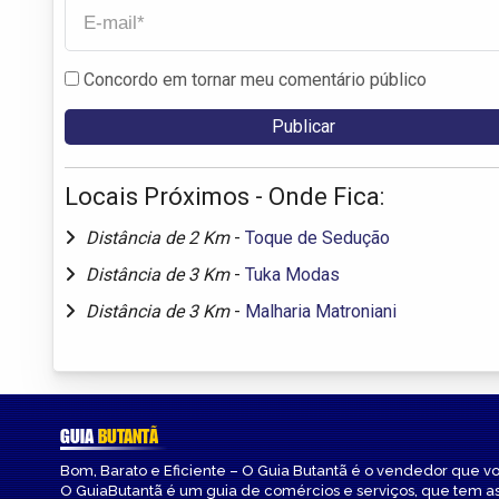
Concordo em tornar meu comentário público
Locais Próximos - Onde Fica:
Distância de 2 Km
-
Toque de Sedução
Distância de 3 Km
-
Tuka Modas
Distância de 3 Km
-
Malharia Matroniani
GUIA
BUTANTÃ
Bom, Barato e Eficiente – O Guia Butantã é o vendedor que v
O GuiaButantã é um guia de comércios e serviços, que tem a