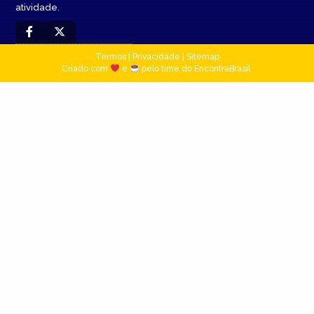
atividade.
Termos
|
Privacidade
|
Sitemap
Criado com
e
pelo time do EncontraBrasil