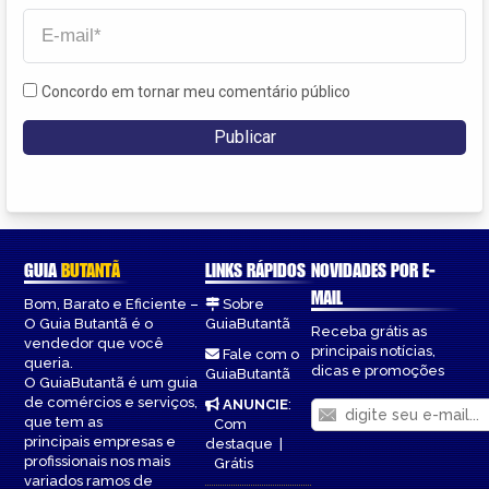
Concordo em tornar meu comentário público
GUIA
BUTANTÃ
LINKS RÁPIDOS
NOVIDADES POR E-
MAIL
Bom, Barato e Eficiente –
Sobre
O Guia Butantã é o
GuiaButantã
Receba grátis as
vendedor que você
principais notícias,
Fale com o
queria.
dicas e promoções
GuiaButantã
O GuiaButantã é um guia
de comércios e serviços,
ANUNCIE
:
que tem as
Com
principais empresas e
destaque
|
profissionais nos mais
Grátis
variados ramos de