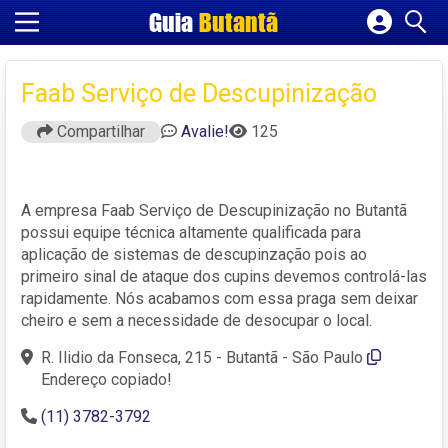
Guia
Butantã
Cadastrar empresa
Fazer login
Faab Serviço de Descupinização
Criar conta
Compartilhar
Avalie!
125
A empresa Faab Serviço de Descupinização no Butantã
possui equipe técnica altamente qualificada para
aplicação de sistemas de descupinzação pois ao
primeiro sinal de ataque dos cupins devemos controlá-las
rapidamente. Nós acabamos com essa praga sem deixar
cheiro e sem a necessidade de desocupar o local.
R. Ilidio da Fonseca, 215 - Butantã - São Paulo
Endereço copiado!
(11) 3782-3792