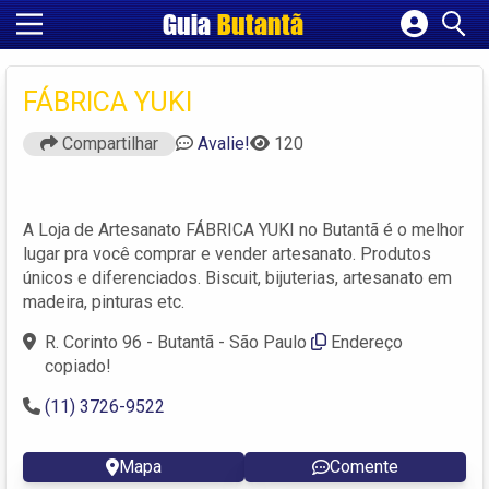
Guia
Butantã
Cadastrar empresa
Fazer login
FÁBRICA YUKI
Criar conta
Compartilhar
Avalie!
120
A Loja de Artesanato FÁBRICA YUKI no Butantã é o melhor
lugar pra você comprar e vender artesanato. Produtos
únicos e diferenciados. Biscuit, bijuterias, artesanato em
madeira, pinturas etc.
R. Corinto 96 - Butantã - São Paulo
Endereço
copiado!
(11) 3726-9522
Mapa
Comente