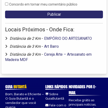
Concordo em tornar meu comentário público
Locais Próximos - Onde Fica:
Distância de 2 Km
-
EMPÓRIO DO ARTESANATO
Distância de 3 Km
-
Art Barro
Distância de 3 Km
-
Cereja Arte – Artesanato em
Madeira MDF
GUIA
BUTANTÃ
LINKS RÁPIDOS
NOVIDADES POR E-
MAIL
Bom, Barato e Eficiente –
Sobre
O Guia Butantã é o
GuiaButantã
Receba grátis as
vendedor que você
principais notícias,
Fale com o
queria.