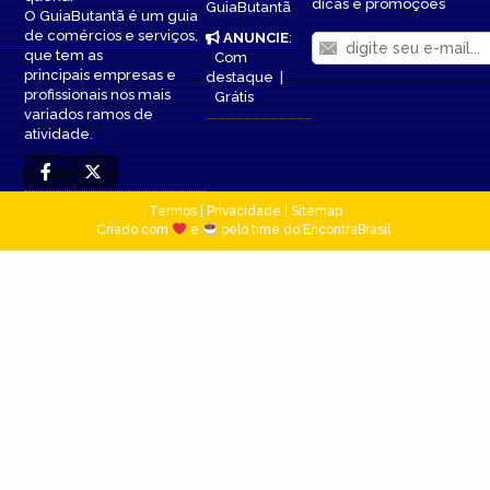
dicas e promoções
GuiaButantã
O GuiaButantã é um guia
de comércios e serviços,
ANUNCIE
:
que tem as
Com
principais empresas e
destaque
|
profissionais nos mais
Grátis
variados ramos de
atividade.
Termos
|
Privacidade
|
Sitemap
Criado com
e
pelo time do EncontraBrasil