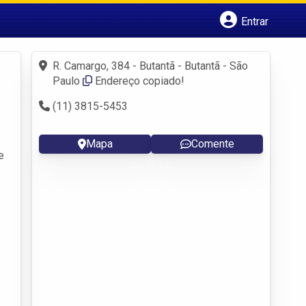
Entrar
Cadastrar empresa
Fazer login
R. Camargo, 384 - Butantã - Butantã - São
Criar conta
Paulo
Endereço copiado!
(11) 3815-5453
Mapa
Comente
e