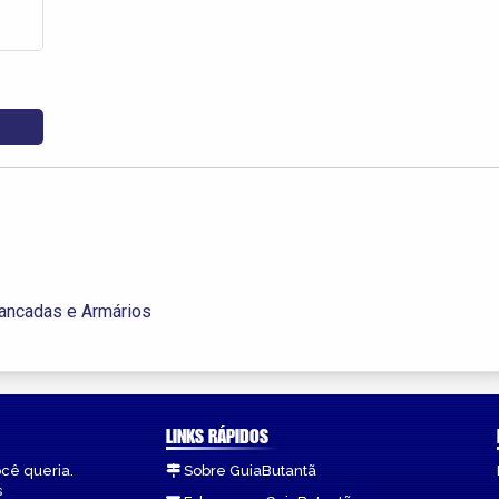
ancadas e Armários
LINKS RÁPIDOS
ocê queria.
Sobre GuiaButantã
s