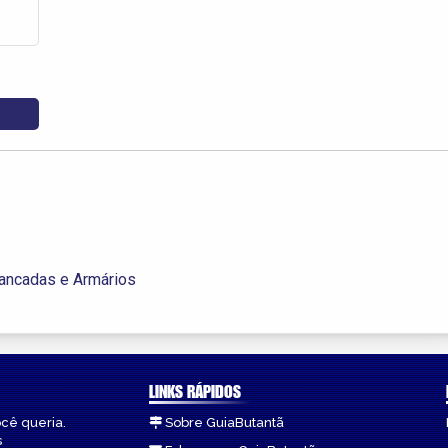
ancadas e Armários
LINKS RÁPIDOS
ocê queria.
Sobre GuiaButantã
s