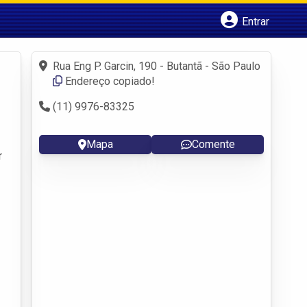
Entrar
Cadastrar empresa
Fazer login
Rua Eng P. Garcin, 190 - Butantã - São Paulo
Criar conta
Endereço copiado!
(11) 9976-83325
Mapa
Comente
r