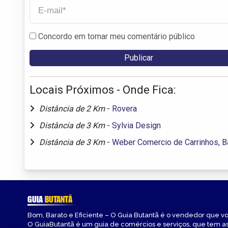
Concordo em tornar meu comentário público
Locais Próximos - Onde Fica:
Distância de 2 Km
-
Rovera
Distância de 3 Km
-
Sylvia Design
Distância de 3 Km
-
Weber Comercio de Carrinhos, B
GUIA
BUTANTÃ
Bom, Barato e Eficiente – O Guia Butantã é o vendedor que v
O GuiaButantã é um guia de comércios e serviços, que tem a