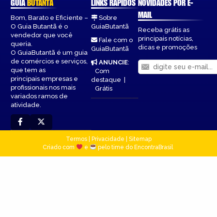
GUIA
BUTANTÃ
LINKS RÁPIDOS
NOVIDADES POR E-
MAIL
Bom, Barato e Eficiente –
Sobre
O Guia Butantã é o
GuiaButantã
Receba grátis as
vendedor que você
principais notícias,
Fale com o
queria.
dicas e promoções
GuiaButantã
O GuiaButantã é um guia
de comércios e serviços,
ANUNCIE
:
que tem as
Com
principais empresas e
destaque
|
profissionais nos mais
Grátis
variados ramos de
atividade.
Termos
|
Privacidade
|
Sitemap
Criado com
e
pelo time do EncontraBrasil