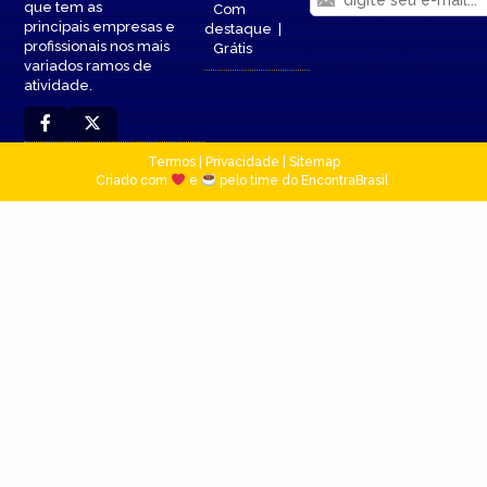
que tem as
Com
principais empresas e
destaque
|
profissionais nos mais
Grátis
variados ramos de
atividade.
Termos
|
Privacidade
|
Sitemap
Criado com
e
pelo time do EncontraBrasil