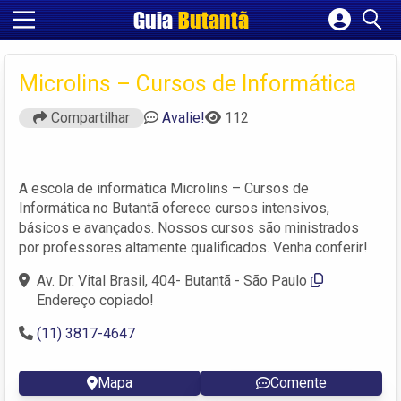
Guia
Butantã
Cadastrar empresa
Fazer login
Microlins – Cursos de Informática
Criar conta
Compartilhar
Avalie!
112
A escola de informática Microlins – Cursos de
Informática no Butantã oferece cursos intensivos,
básicos e avançados. Nossos cursos são ministrados
por professores altamente qualificados. Venha conferir!
Av. Dr. Vital Brasil, 404- Butantã - São Paulo
Endereço copiado!
(11) 3817-4647
Mapa
Comente