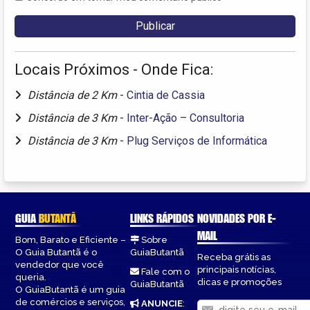
Locais Próximos - Onde Fica:
Distância de 2 Km
-
Cintia de Cassia
Distância de 3 Km
-
Inter-Ação – Consultoria
Distância de 3 Km
-
Plug Serviços de Informática
GUIA
BUTANTÃ
LINKS RÁPIDOS
NOVIDADES POR E-
MAIL
Bom, Barato e Eficiente –
Sobre
O Guia Butantã é o
GuiaButantã
Receba grátis as
vendedor que você
principais notícias,
Fale com o
queria.
dicas e promoções
GuiaButantã
O GuiaButantã é um guia
de comércios e serviços,
ANUNCIE
: