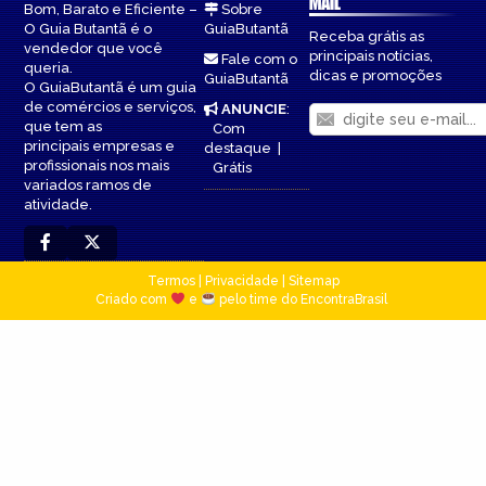
MAIL
Bom, Barato e Eficiente –
Sobre
O Guia Butantã é o
GuiaButantã
Receba grátis as
vendedor que você
principais notícias,
Fale com o
queria.
dicas e promoções
GuiaButantã
O GuiaButantã é um guia
de comércios e serviços,
ANUNCIE
:
que tem as
Com
principais empresas e
destaque
|
profissionais nos mais
Grátis
variados ramos de
atividade.
Termos
|
Privacidade
|
Sitemap
Criado com
e
pelo time do EncontraBrasil