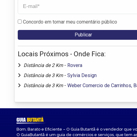
Concordo em tornar meu comentário público
Locais Próximos - Onde Fica:
Distância de 2 Km
-
Rovera
Distância de 3 Km
-
Sylvia Design
Distância de 3 Km
-
Weber Comercio de Carrinhos, B
GUIA
BUTANTÃ
Bom, Barato e Eficiente – O Guia Butantã é o vendedor que v
O GuiaButantã é um guia de comércios e serviços, que tem a