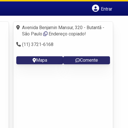
Entrar
Cadastrar empresa
Fazer login
Avenida Benjamin Mansur, 320 - Butantã -
Criar conta
São Paulo
Endereço copiado!
(11) 3721-6168
Mapa
Comente