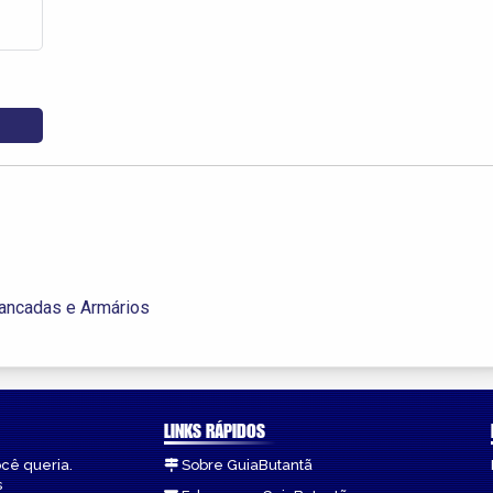
ancadas e Armários
LINKS RÁPIDOS
ocê queria.
Sobre GuiaButantã
s