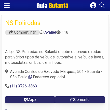
Guia
Butantã
Cadastrar empresa
Fazer login
NS Polirodas
Criar conta
Compartilhar
Avalie!
118
A loja NS Polirodas no Butantã dispõe de pneus e rodas
para vários tipos de veículos: automóveis, veículos leves,
motocicletas, ônibus, caminhões.
Avenida Corifeu de Azevedo Marques, 501 - Butantã -
São Paulo
Endereço copiado!
(11) 3726-3863
Mapa
Comente