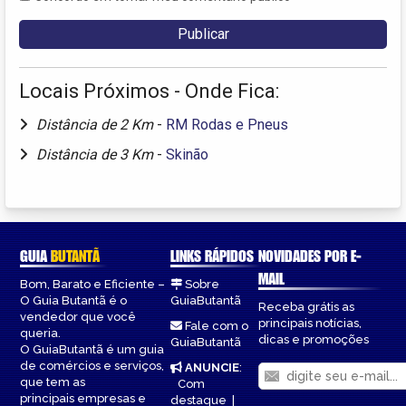
Locais Próximos - Onde Fica:
Distância de 2 Km
-
RM Rodas e Pneus
Distância de 3 Km
-
Skinão
GUIA
BUTANTÃ
LINKS RÁPIDOS
NOVIDADES POR E-
MAIL
Bom, Barato e Eficiente –
Sobre
O Guia Butantã é o
GuiaButantã
Receba grátis as
vendedor que você
principais notícias,
Fale com o
queria.
dicas e promoções
GuiaButantã
O GuiaButantã é um guia
de comércios e serviços,
ANUNCIE
:
que tem as
Com
principais empresas e
destaque
|