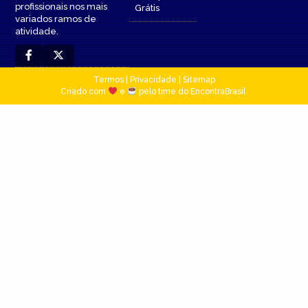
profissionais nos mais
Grátis
variados ramos de
atividade.
Termos
|
Privacidade
|
Sitemap
Criado com
e
pelo time do EncontraBrasil