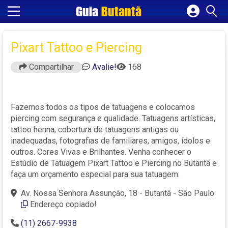
Guia
Butantã
Cadastrar empresa
Fazer login
Pixart Tattoo e Piercing
Criar conta
Compartilhar
Avalie!
168
Fazemos todos os tipos de tatuagens e colocamos
piercing com segurança e qualidade. Tatuagens artísticas,
tattoo henna, cobertura de tatuagens antigas ou
inadequadas, fotografias de familiares, amigos, ídolos e
outros. Cores Vivas e Brilhantes. Venha conhecer o
Estúdio de Tatuagem Pixart Tattoo e Piercing no Butantã e
faça um orçamento especial para sua tatuagem.
Av. Nossa Senhora Assunção, 18 - Butantã - São Paulo
Endereço copiado!
(11) 2667-9938