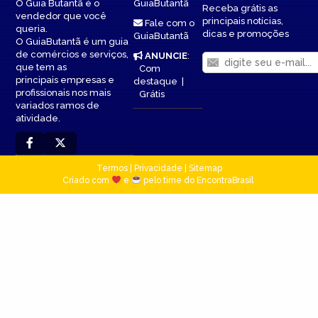
O Guia Butantã é o
GuiaButantã
Receba grátis as
vendedor que você
principais notícias,
Fale com o
queria.
dicas e promoções
GuiaButantã
O GuiaButantã é um guia
de comércios e serviços,
ANUNCIE
:
que tem as
Com
principais empresas e
destaque
|
profissionais nos mais
Grátis
variados ramos de
atividade.
Termos
|
Privacidade
|
Sitemap
Criado com
e
pelo time do EncontraBrasil