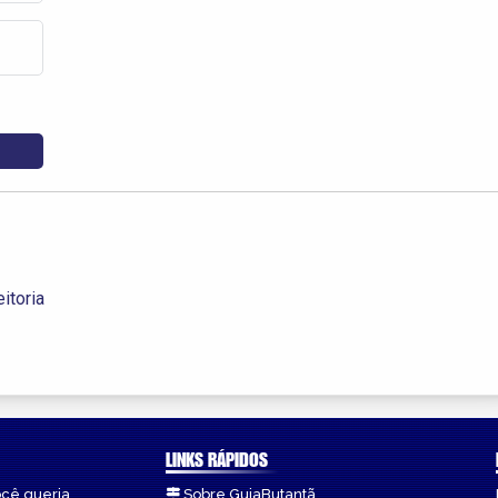
itoria
LINKS RÁPIDOS
ocê queria.
Sobre GuiaButantã