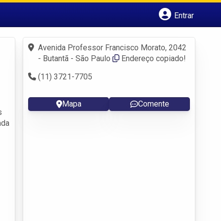
Entrar
Cadastrar empresa
Fazer login
Avenida Professor Francisco Morato, 2042
Criar conta
- Butantã - São Paulo
Endereço copiado!
(11) 3721-7705
Mapa
Comente
s
ada