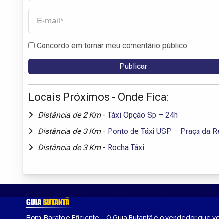
Concordo em tornar meu comentário público
Locais Próximos - Onde Fica:
Distância de 2 Km
-
Táxi Opção Sp – 24h
Distância de 3 Km
-
Ponto de Táxi USP – Praça da Re
Distância de 3 Km
-
Rocha Táxi
GUIA
BUTANTÃ
Bom, Barato e Eficiente – O Guia Butantã é o vendedor que v