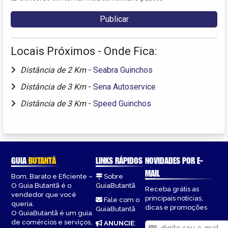
Locais Próximos - Onde Fica:
Distância de 2 Km
-
Seabra Guinchos
Distância de 3 Km
-
Sena Autoservice
Distância de 3 Km
-
Speed Guinchos
GUIA
BUTANTÃ
LINKS RÁPIDOS
NOVIDADES POR E-
MAIL
Bom, Barato e Eficiente –
Sobre
O Guia Butantã é o
GuiaButantã
Receba grátis as
vendedor que você
principais notícias,
Fale com o
queria.
dicas e promoções
GuiaButantã
O GuiaButantã é um guia
de comércios e serviços,
ANUNCIE
: