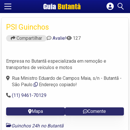
Guia
Butantã
Cadastrar empresa
Fazer login
PSI Guinchos
Criar conta
Compartilhar
Avalie!
127
Empresa no Butantã especializada em remoção e
transportes de veículos e motos
Rua Ministro Eduardo de Campos Maia, s/n - Butantã -
São Paulo
Endereço copiado!
(11) 9461-70129
Mapa
Comente
Guinchos 24h no Butantã