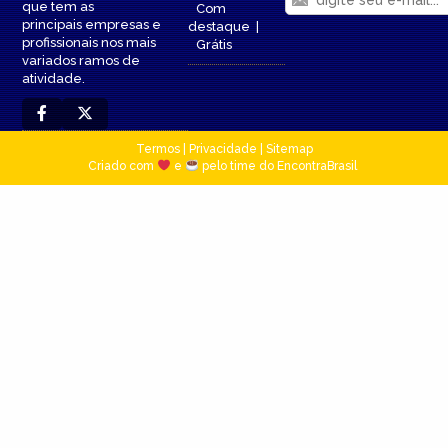
que tem as
Com
principais empresas e
destaque
|
profissionais nos mais
Grátis
variados ramos de
atividade.
Termos
|
Privacidade
|
Sitemap
Criado com
e
pelo time do EncontraBrasil