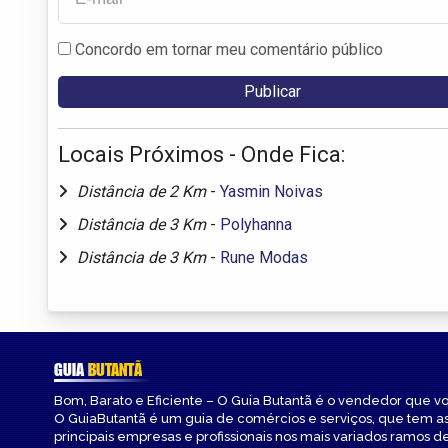
Concordo em tornar meu comentário público
Locais Próximos - Onde Fica:
Distância de 2 Km
-
Yasmin Noivas
Distância de 3 Km
-
Polyhanna
Distância de 3 Km
-
Rune Modas
GUIA
BUTANTÃ
Bom, Barato e Eficiente – O Guia Butantã é o vendedor que v
O GuiaButantã é um guia de comércios e serviços, que tem a
principais empresas e profissionais nos mais variados ramos de