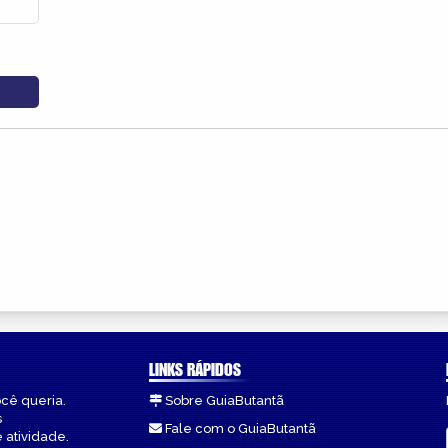
LINKS RÁPIDOS
ocê queria.
Sobre GuiaButantã
s
Fale com o GuiaButantã
 atividade.