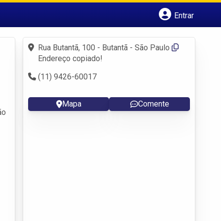
Entrar
Cadastrar empresa
Fazer login
Rua Butantã, 100 - Butantã - São Paulo
Criar conta
Endereço copiado!
(11) 9426-60017
Mapa
Comente
ão