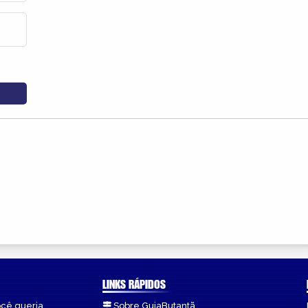
LINKS RÁPIDOS
ocê queria.
Sobre GuiaButantã