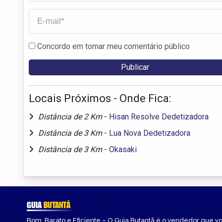
Concordo em tornar meu comentário público
Locais Próximos - Onde Fica:
Distância de 2 Km
-
Hisan Resolve Dedetizadora
Distância de 3 Km
-
Lua Nova Dedetizadora
Distância de 3 Km
-
Okasaki
GUIA
BUTANTÃ
Bom, Barato e Eficiente – O Guia Butantã é o vendedor que v