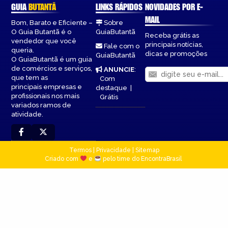
GUIA
BUTANTÃ
LINKS RÁPIDOS
NOVIDADES POR E-
MAIL
Bom, Barato e Eficiente –
Sobre
O Guia Butantã é o
GuiaButantã
Receba grátis as
vendedor que você
principais notícias,
Fale com o
queria.
dicas e promoções
GuiaButantã
O GuiaButantã é um guia
de comércios e serviços,
ANUNCIE
:
que tem as
Com
principais empresas e
destaque
|
profissionais nos mais
Grátis
variados ramos de
atividade.
Termos
|
Privacidade
|
Sitemap
Criado com
e
pelo time do EncontraBrasil