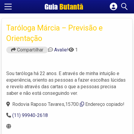
Guia
Butantã
Cadastrar empresa
Fazer login
Taróloga Márcia – Previsão e
Criar conta
Orientação
Compartilhar
Avalie!
1
Sou taróloga há 22 anos. E através de minha intuição e
experiência, oriento as pessoas a fazer escolhas lúcidas
e revelo através das cartas o que a pessoas precisa
saber e não está conseguindo ver.
Rodovia Raposo Tavares,15700
Endereço copiado!
(11) 99940-2618