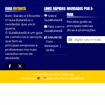
GUIA
BUTANTÃ
LINKS RÁPIDOS
NOVIDADES POR E-
MAIL
Bom, Barato e Eficiente –
Sobre
O Guia Butantã é o
GuiaButantã
Receba grátis as
vendedor que você
principais notícias,
Fale com o
queria.
dicas e promoções
GuiaButantã
O GuiaButantã é um guia
de comércios e serviços,
ANUNCIE
:
que tem as
Com
principais empresas e
destaque
|
profissionais nos mais
Grátis
variados ramos de
atividade.
Termos
|
Privacidade
|
Sitemap
Criado com
e
pelo time do EncontraBrasil