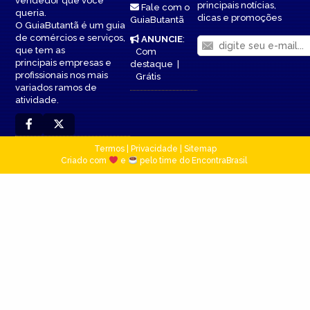
vendedor que você
principais notícias,
Fale com o
queria.
dicas e promoções
GuiaButantã
O GuiaButantã é um guia
de comércios e serviços,
ANUNCIE
:
que tem as
Com
principais empresas e
destaque
|
profissionais nos mais
Grátis
variados ramos de
atividade.
Termos
|
Privacidade
|
Sitemap
Criado com
e
pelo time do EncontraBrasil