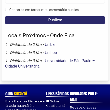
Concordo em tornar meu comentário público
Locais Próximos - Onde Fica:
Distância de 2 Km
-
Uniban
Distância de 3 Km
-
Unifieo
Distância de 3 Km
-
Universidade de São Paulo –
Cidade Universitária
GUIA
BUTANTÃ
LINKS RÁPIDOS
NOVIDADES POR E-
MAIL
Bom, Barato e Eficiente –
Sobre
O Guia Butantã é o
GuiaButantã
Receba grátis as