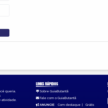
LINKS RÁPIDOS
ocê queria.
Sobre GuiaButantã
s
Fale com o GuiaButantã
 atividade.
ANUNCIE
:
Com destaque
|
Grátis