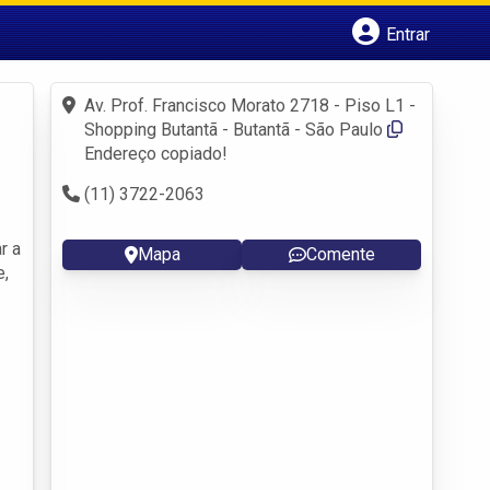
Entrar
Cadastrar empresa
Fazer login
Av. Prof. Francisco Morato 2718 - Piso L1 -
Criar conta
Shopping Butantã - Butantã - São Paulo
Endereço copiado!
(11) 3722-2063
r a
Mapa
Comente
e,