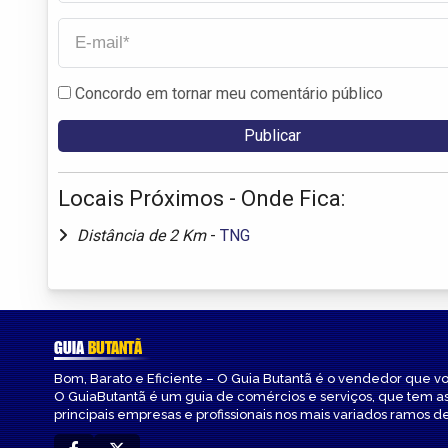
Concordo em tornar meu comentário público
Locais Próximos - Onde Fica:
Distância de 2 Km
-
TNG
GUIA
BUTANTÃ
Bom, Barato e Eficiente – O Guia Butantã é o vendedor que v
O GuiaButantã é um guia de comércios e serviços, que tem a
principais empresas e profissionais nos mais variados ramos de