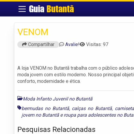
Guia
Butantã
VENOM
Compartilhar
Avalie!
Visitas: 97
A loja VENOM no Butantã trabalha com o público adole
moda jovem com estilo moderno. Nosso principal objeti
conforto, modernidade e ética.
Moda Infanto Juvenil no Butantã
bermudas no Butantã
,
calças no Butantã
,
camiset
jovem no Butantã
e
roupa para adolescentes no Buta
Pesquisas Relacionadas